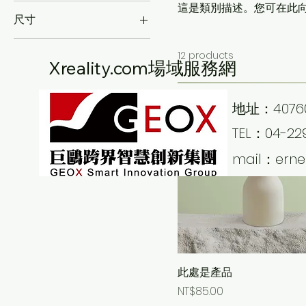
這是類別描述。您可在此
尺寸
250 ml
12 products
500 ml
Xreality.com場域服務網
80 ml
Large
地址：4076
Medium
TEL：04-22
Small
mail：
ern
此處是產品
Price
NT$85.00