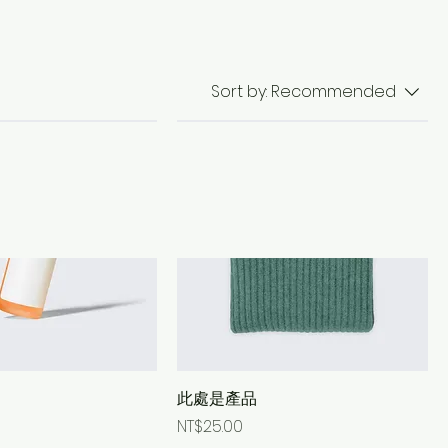
Sort by:
Recommended
此處是產品
Price
NT$25.00