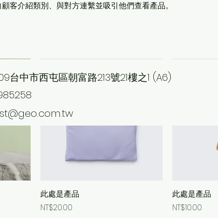
向顧客介紹類別、與對方連繫並吸引他們查看產品。
最暢銷產品
09台中市西屯區朝富路213號21樓之1 (A6)
985258
est@geo.com.tw
此處是產品
此處是產品
Price
Price
NT$20.00
NT$10.00