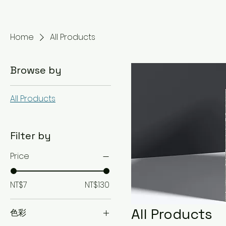
Home
All Products
Browse by
All Products
Filter by
Price
NT$7
NT$130
All Products
色彩