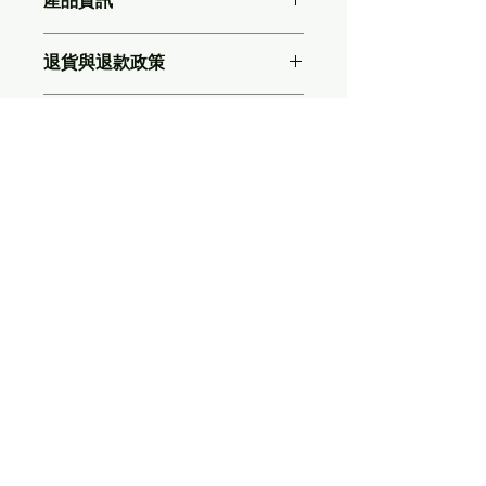
產品資訊
這是產品詳情，適合加入有關產品的更
退貨與退款政策
多資訊，例如尺寸、材料、保固和清洗
說明。另外，您也可在此處形容產品的
這是退貨與退款政策，適合向客戶解釋
獨特之處，以及可給客戶帶來的好處。
運送資訊
如何處理不滿意的產品。撰寫政策時，
買家總是希望能在購買之前清楚了解產
請盡量開門見山，以便建立互信，讓顧
品。所以請盡量提供資訊，讓顧客有信
這是個運送政策，適合加入與運送方
客有信心購買您的產品。
心和决心購買產品。
法、包裝和費用相關的資訊。撰寫政策
時，請盡量開門見山，以便建立互信，
讓顧客有信心購買您的產品。
Xreality.com場域服務網
地址：407609台中市西屯區朝富路213號
21樓之1 (A6)
TEL：04-22985258