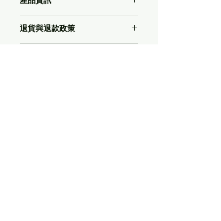
產品資訊
這是產品詳情，適合加入有關產品的更
退貨與退款政策
多資訊，例如尺寸、材料、保固和清洗
說明。另外，您也可在此處形容產品的
這是退貨與退款政策，適合向客戶解釋
獨特之處，以及可給客戶帶來的好處。
運送資訊
如何處理不滿意的產品。撰寫政策時，
買家總是希望能在購買之前清楚了解產
請盡量開門見山，以便建立互信，讓顧
品。所以請盡量提供資訊，讓顧客有信
這是個運送政策，適合加入與運送方
客有信心購買您的產品。
心和决心購買產品。
法、包裝和費用相關的資訊。撰寫政策
時，請盡量開門見山，以便建立互信，
讓顧客有信心購買您的產品。
Xreality.com場域服務網
地址：407609台中市西屯區朝富路213號
21樓之1 (A6)
TEL：04-22985258