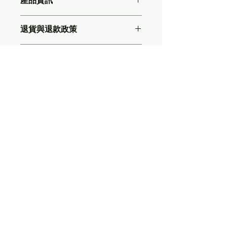
產品資訊
這是產品詳情，適合加入有關產品的更
退貨與退款政策
多資訊，例如尺寸、材料、保固和清洗
說明。另外，您也可在此處形容產品的
這是退貨與退款政策，適合向客戶解釋
獨特之處，以及可給客戶帶來的好處。
運送資訊
如何處理不滿意的產品。撰寫政策時，
買家總是希望能在購買之前清楚了解產
請盡量開門見山，以便建立互信，讓顧
品。所以請盡量提供資訊，讓顧客有信
這是個運送政策，適合加入與運送方
客有信心購買您的產品。
心和决心購買產品。
法、包裝和費用相關的資訊。撰寫政策
時，請盡量開門見山，以便建立互信，
讓顧客有信心購買您的產品。
Xreality.com場域服務網
地址：407609台中市西屯區朝富路213號
21樓之1 (A6)
TEL：04-22985258