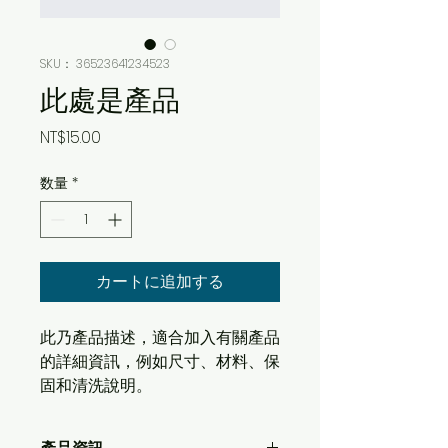
SKU： 36523641234523
此處是產品
価
NT$15.00
格
数量
*
カートに追加する
此乃產品描述，適合加入有關產品
的詳細資訊，例如尺寸、材料、保
固和清洗說明。