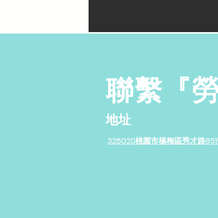
聯繫『
地址
326020桃園市楊梅區秀才路85