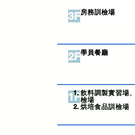
房務訓檢場
3F
學員餐廳
2F
飲料調製實習場
1F
檢場​
烘培食品訓檢場