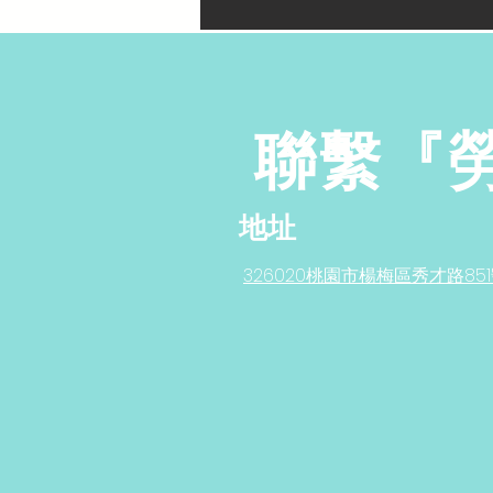
聯繫『
地址
326020桃園市楊梅區秀才路85