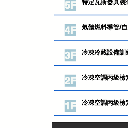
特定瓦斯器具裝
5F
氣體燃料導管/
4F
冷凍冷藏設備訓
3F
冷凍空調丙級檢
2F
冷凍空調丙級檢
1F