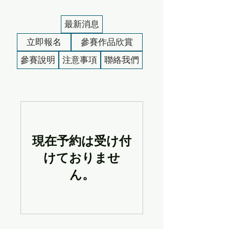
最新消息
立即報名
參賽作品欣賞
參賽說明
注意事項
聯絡我們
現在予約は受け付
けておりませ
ん。